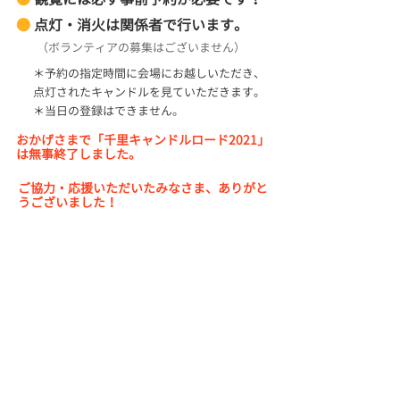
●
点灯・消火は関係者で行います。
（ボランティアの募集はございません）
＊
予約の指定時間に会場にお越しいただき
、
点灯されたキャンドルを見ていただきます。
＊当日の登録はできません。
おかげさまで「千里キャンドルロード2021」
は無事終了しました。
ご協力・応援いただいたみなさま、ありがと
うございました！
​【注意事項】
※必ずお読み下さい。
〔当日まで〕
●事前予約サイト(Peatix)で発行するチケット(QRコ
ード)の取得をもって、予約完了となります。 QRコ
ードを大事に保管してください。
●コロナウィルスの感染拡大状況によって内容を変