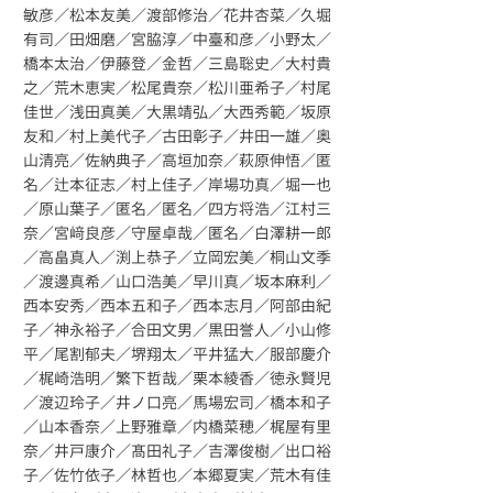
敏彦／松本友美／渡部修治／花井杏菜／久堀
有司／田畑磨／宮脇淳／中臺和彦／小野太／
橋本太治／伊藤登／金哲／三島聡史／大村貴
之／荒木恵実／松尾貴奈／松川亜希子／村尾
佳世／浅田真美／大黒靖弘／大西秀範／坂原
友和／村上美代子／古田彰子／井田一雄／奥
山清亮／佐納典子／高垣加奈／萩原伸悟／匿
名／辻本征志／村上佳子／岸場功真／堀一也
／原山葉子／匿名／匿名／四方将浩／江村三
奈／宮﨑良彦／守屋卓哉／匿名／白澤耕一郎
／高畠真人／渕上恭子／立岡宏美／桐山文季
／渡邊真希／山口浩美／早川真／坂本麻利／
西本安秀／西本五和子／西本志月／阿部由紀
子／神永裕子／合田文男／黒田誉人／小山修
平／尾割郁夫／堺翔太／平井猛大／服部慶介
／梶崎浩明／繁下哲哉／栗本綾香／徳永賢児
／渡辺玲子／井ノ口亮／馬場宏司／橋本和子
／山本香奈／上野雅章／内橋菜穂／梶屋有里
奈／井戸康介／髙田礼子／吉澤俊樹／出口裕
子／佐竹依子／林哲也／本郷夏実／荒木有佳