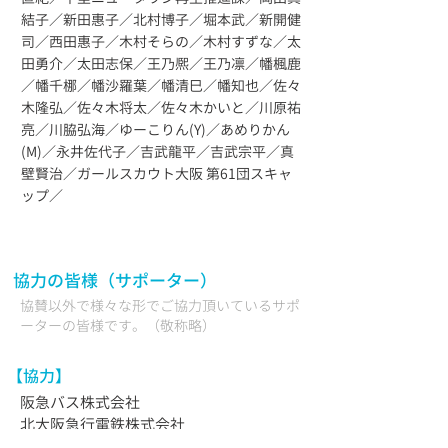
結子／新田惠子／北村博子／堀本武／新開健
司／西田惠子／木村そらの／木村すずな／太
田勇介／太田志保／王乃熈／王乃凛／幡楓鹿
／幡千梛／幡沙羅葉／幡清巳／幡知也／佐々
木隆弘／佐々木将太／佐々木かいと／川原祐
亮／川脇弘海／ゆーこりん(Y)／あめりかん
(M)／永井佐代子／吉武龍平／吉武宗平／真
壁賢治／ガールスカウト大阪 第61団スキャ
ップ／
協力の皆様（サポーター）
協賛以外で様々な形でご協力頂いているサポ
ーターの皆様です。（敬称略）
【協力】
阪急バス株式会社
北大阪急行電鉄株式会社
朝日新聞千里販売株式会社（千里あさひ