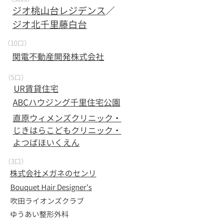
ジオ桃山台レジデンス
／
ジオ北千里藤白台
（10口）
​関電不動産開発株式会社
（5口）
UR賃貸住宅
ABCハウジング千里住宅公園
直原ウィメンズクリニック・
じきはらこどもクリニック・
よつばほいくえん
（3口）
株式会社メガネのセンリ
Bouquet Hair Designer's
吹田ライオンズクラブ
​ゆうあい整形外科