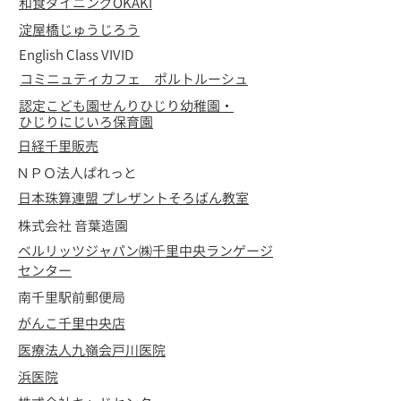
和食ダイニングOKAKI
淀屋橋じゅうじろう
English Class VIVID
コミニュティカフェ ポルトルーシュ
認定こども園せんりひじり幼稚園・
ひじりにじいろ保育園
​日経千里販売
ＮＰＯ法人ぱれっと
日本珠算連盟 プレザントそろばん教室
株式会社 音葉造園
​ベルリッツジャパン㈱千里中央ランゲージ
センター
南千里駅前郵便局
がんこ千里中央店
医療法人九嶺会戸川医院
​浜医院