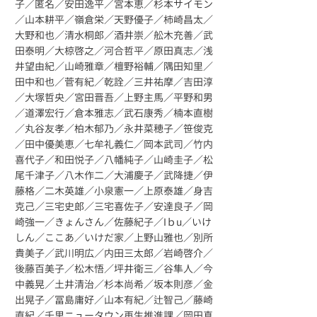
子／匿名／安田逸平／宮本恵／杉本サイモン
／山本耕平／嶺倉栄／天野優子／柿崎昌太／
大野和也／清水桐郎／酒井崇／舩木充善／武
田泰明／大椋啓之／河合哲平／原田真志／浅
井望由紀／山崎雅章／檀野裕輔／隅田知里／
田中和也／菅有紀／乾詮／三井祐摩／吉田淳
／大塚哲央／宮田晋吾／上野主馬／平野和男
／道澤宏行／倉本雅志／武石康秀／楠本直樹
／丸谷友孝／柏木郁乃／永井菜穂子／笹俊克
／田中優美恵／七牟礼義仁／岡本武司／竹内
喜代子／和田悦子／八幡純子／山崎圭子／松
尾千津子／八木作二／大浦慶子／武降捷／伊
藤格／二木英雄／小泉憲一／上原泰雄／身吉
克己／三宅史郎／三宅喜佐子／安達良子／岡
崎強一／きょんさん／佐藤紀子／Iｂu／いけ
しん／ここあ／いけだ家／上野山雅也／別所
貴美子／武川明広／内田三太郎／岩崎啓介／
後藤百美子／松木悟／坪井衛三／谷隼人／今
中義晃／土井清治／杉本尚希／坂本則彦／金
出晃子／冨島庸好／山本有紀／辻智己／藤崎
直紀／千里ニュータウン再生推進課／岡田真