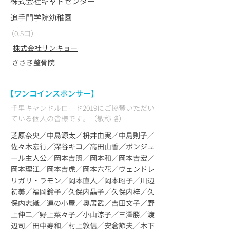
株式会社キャドセンター
追手門学院幼稚園
（0.5口）
​株式会社サンキョー
ささき整骨院
【ワンコインスポンサー】
千里キャンドルロード2019にご協賛いただい
ている個人の皆様です。（敬称略）
芝原奈央／中島源太／枡井由実／中島則子／
佐々木宏行／深谷キコ／高田由香／ボンジュ
ール主人公／岡本吉照／岡本和／岡本吉宏／
岡本理江／岡本吉虎／岡本六花／ヴェンドレ
リガリ・ラモン／岡本直人／岡本昭子／川辺
初美／福岡鈴子／久保内晶子／久保内梓／久
保内志織／連の小屋／奥居武／吉田文子／野
上伸二／野上菜々子／小山涼子／三澤勝／渡
辺司／田中寿和／村上敦信／安倉節夫／木下